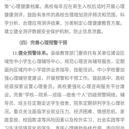
策”心理健康档案。高校每年应在新生入校后适时开展心理
健康测评，鼓励有条件的高校合理增加测评频次和范围，科
学分析、合理应用测评结果，分类制定心理健康教育方案。
建立健全测评数据安全保护机制，防止信息泄露。
（四）完善心理预警干预
11.健全预警体系。
县级教育部门要依托有关单位建设区
域性中小学生心理辅导中心，规范心理咨询辅导服务，定期
面向区域内中小学提供业务指导、技能培训。中小学校要加
强心理辅导室建设，开展预警和干预工作。鼓励高中、高校
班级探索设置心理委员。高校要强化心理咨询服务平台建
设，完善
“
学校—院系—班级—宿舍/个人”四级预警网络，辅
导员、班主任定期走访学生宿舍，院系定期研判学生心理状
况。重点关注面临学业就业压力、经济困难、情感危机、家
庭变故、校园欺凌等风险因素以及校外实习、社会实践等学
习生活环境变化的学生。发挥心理援助热线作用，面向因自